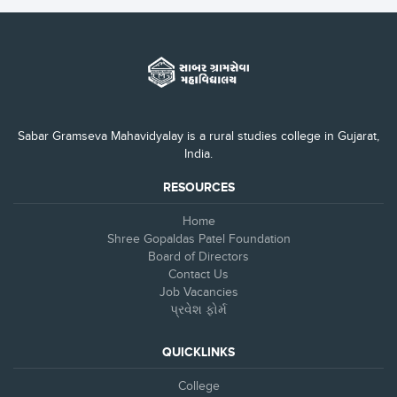
Sabar Gramseva Mahavidyalay is a rural studies college in Gujarat,
India.
RESOURCES
Home
Shree Gopaldas Patel Foundation
Board of Directors
Contact Us
Job Vacancies
પ્રવેશ ફોર્મ
QUICKLINKS
College