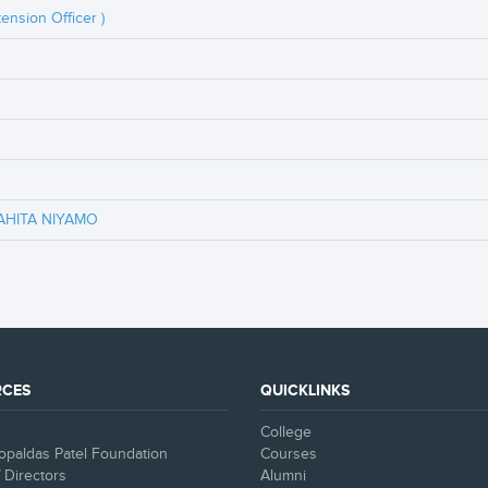
ension Officer )
AHITA NIYAMO
RCES
QUICKLINKS
College
paldas Patel Foundation
Courses
 Directors
Alumni