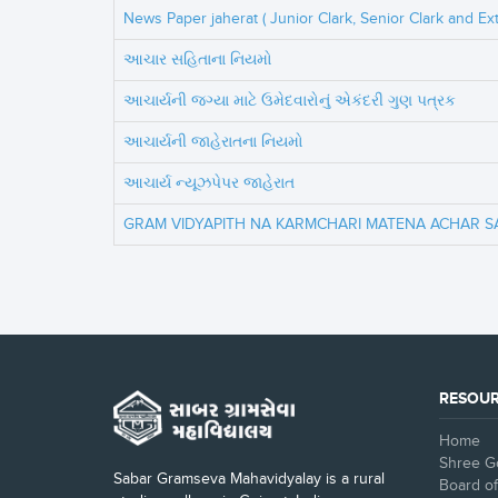
News Paper jaherat ( Junior Clark, Senior Clark and Ext
આચાર સહિતાના નિયમો
આચાર્યની જગ્યા માટે ઉમેદવારોનું એકંદરી ગુણ પત્રક
આચાર્યની જાહેરાતના નિયમો
આચાર્ય ન્યૂઝપેપર જાહેરાત
GRAM VIDYAPITH NA KARMCHARI MATENA ACHAR S
RESOU
Home
Shree Go
Sabar Gramseva Mahavidyalay is a rural
Board of