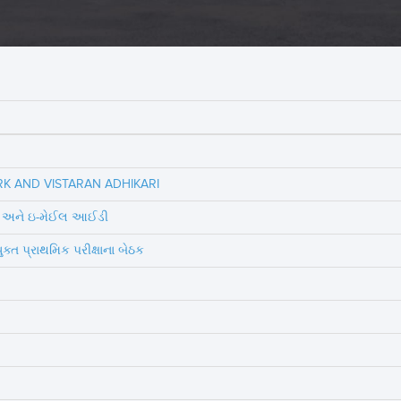
RK AND VISTARAN ADHIKARI
ંબર અને ઇ-મેઈલ આઈડી
ુક્ત પ્રાથમિક પરીક્ષાના બેઠક