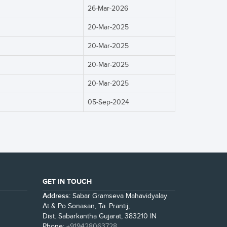
26-Mar-2026
20-Mar-2025
20-Mar-2025
20-Mar-2025
20-Mar-2025
05-Sep-2024
GET IN TOUCH
Address:
Sabar Gramseva Mahavidyalay
At & Po Sonasan, Ta. Prantij,
Dist. Sabarkantha Gujarat, 383210 IN
Phone:
+919428063728