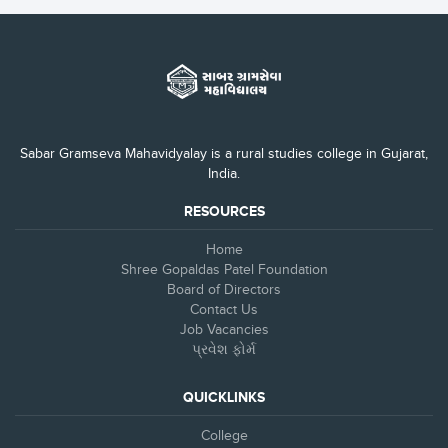
Sabar Gramseva Mahavidyalay is a rural studies college in Gujarat,
India.
RESOURCES
Home
Shree Gopaldas Patel Foundation
Board of Directors
Contact Us
Job Vacancies
પ્રવેશ ફોર્મ
QUICKLINKS
College